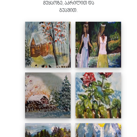
მუყაოზე, აკრილით და
გუაშით.